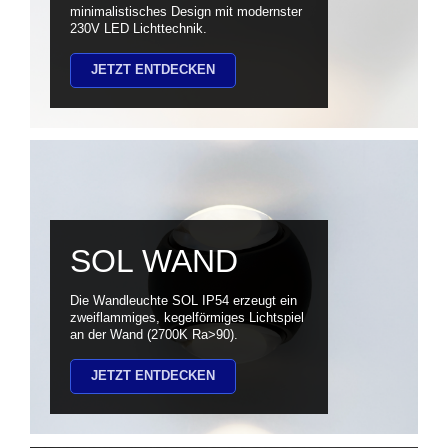
minimalistisches Design mit modernster
230V LED Lichttechnik.
JETZT ENTDECKEN
SOL WAND
Die Wandleuchte SOL IP54 erzeugt ein
zweiflammiges, kegelförmiges Lichtspiel
an der Wand (2700K Ra>90).
JETZT ENTDECKEN