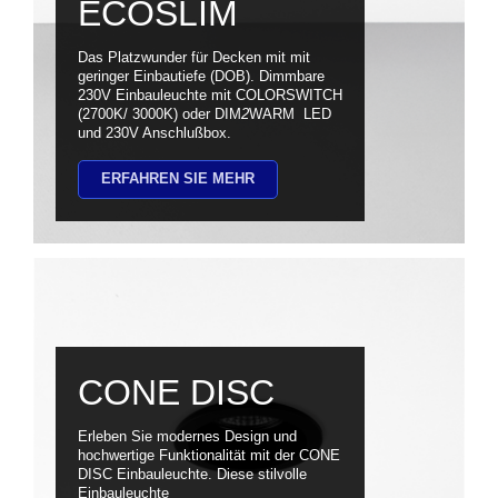
ECOSLIM
Das Platzwunder für Decken mit mit
geringer Einbautiefe (DOB). Dimmbare
230V Einbauleuchte mit COLORSWITCH
(2700K/ 3000K) oder DIM
2
WARM LED
und 230V Anschlußbox.
ERFAHREN SIE MEHR
CONE DISC
Erleben Sie modernes Design und
hochwertige Funktionalität mit der CONE
DISC Einbauleuchte. Diese stilvolle
Einbauleuchte