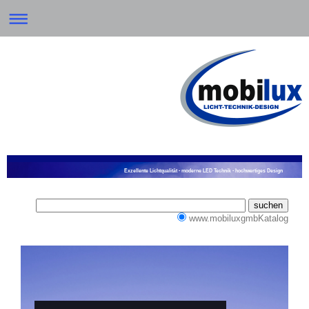
Exzellente Lichtqualität - moderne LED Technik - hochwertiges Design
www.mobiluxgmbKatalog