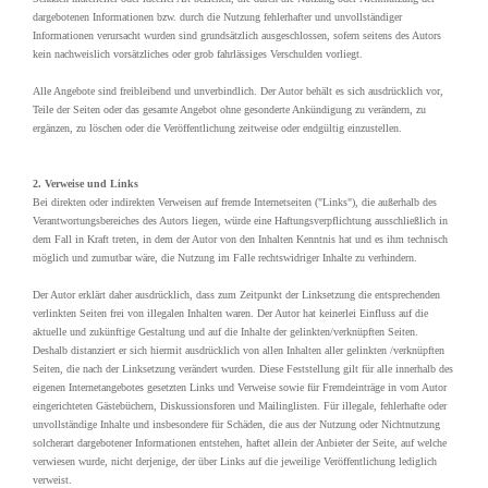
dargebotenen Informationen bzw. durch die Nutzung fehlerhafter und unvollständiger
Informationen verursacht wurden sind grundsätzlich ausgeschlossen, sofern seitens des Autors
kein nachweislich vorsätzliches oder grob fahrlässiges Verschulden vorliegt.
Alle Angebote sind freibleibend und unverbindlich. Der Autor behält es sich ausdrücklich vor,
Teile der Seiten oder das gesamte Angebot ohne gesonderte Ankündigung zu verändern, zu
ergänzen, zu löschen oder die Veröffentlichung zeitweise oder endgültig einzustellen.
2. Verweise und Links
Bei direkten oder indirekten Verweisen auf fremde Internetseiten ("Links"), die außerhalb des
Verantwortungsbereiches des Autors liegen, würde eine Haftungsverpflichtung ausschließlich in
dem Fall in Kraft treten, in dem der Autor von den Inhalten Kenntnis hat und es ihm technisch
möglich und zumutbar wäre, die Nutzung im Falle rechtswidriger Inhalte zu verhindern.
Der Autor erklärt daher ausdrücklich, dass zum Zeitpunkt der Linksetzung die entsprechenden
verlinkten Seiten frei von illegalen Inhalten waren. Der Autor hat keinerlei Einfluss auf die
aktuelle und zukünftige Gestaltung und auf die Inhalte der gelinkten/verknüpften Seiten.
Deshalb distanziert er sich hiermit ausdrücklich von allen Inhalten aller gelinkten /verknüpften
Seiten, die nach der Linksetzung verändert wurden. Diese Feststellung gilt für alle innerhalb des
eigenen Internetangebotes gesetzten Links und Verweise sowie für Fremdeinträge in vom Autor
eingerichteten Gästebüchern, Diskussionsforen und Mailinglisten. Für illegale, fehlerhafte oder
unvollständige Inhalte und insbesondere für Schäden, die aus der Nutzung oder Nichtnutzung
solcherart dargebotener Informationen entstehen, haftet allein der Anbieter der Seite, auf welche
verwiesen wurde, nicht derjenige, der über Links auf die jeweilige Veröffentlichung lediglich
verweist.