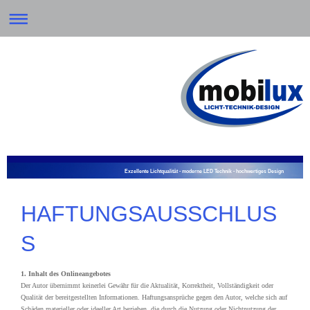
Exzellente Lichtqualität - moderne LED Technik - hochwertiges Design
HAFTUNGSAUSSCHLUS
S
1. Inhalt des Onlineangebotes
Der Autor übernimmt keinerlei Gewähr für die Aktualität, Korrektheit, Vollständigkeit oder
Qualität der bereitgestellten Informationen. Haftungsansprüche gegen den Autor, welche sich auf
Schäden materieller oder ideeller Art beziehen, die durch die Nutzung oder Nichtnutzung der