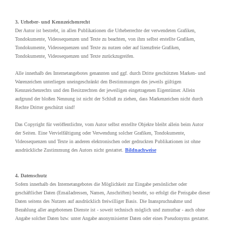
3. Urheber- und Kennzeichenrecht
Der Autor ist bestrebt, in allen Publikationen die Urheberrechte der verwendeten Grafiken,
Tondokumente, Videosequenzen und Texte zu beachten, von ihm selbst erstellte Grafiken,
Tondokumente, Videosequenzen und Texte zu nutzen oder auf lizenzfreie Grafiken,
Tondokumente, Videosequenzen und Texte zurückzugreifen.
Alle innerhalb des Internetangebotes genannten und ggf. durch Dritte geschützten Marken- und
Warenzeichen unterliegen uneingeschränkt den Bestimmungen des jeweils gültigen
Kennzeichenrechts und den Besitzrechten der jeweiligen eingetragenen Eigentümer. Allein
aufgrund der bloßen Nennung ist nicht der Schluß zu ziehen, dass Markenzeichen nicht durch
Rechte Dritter geschützt sind!
Das Copyright für veröffentlichte, vom Autor selbst erstellte Objekte bleibt allein beim Autor
der Seiten. Eine Vervielfältigung oder Verwendung solcher Grafiken, Tondokumente,
Videosequenzen und Texte in anderen elektronischen oder gedruckten Publikationen ist ohne
ausdrückliche Zustimmung des Autors nicht gestattet.
Bildnachweise
4. Datenschutz
Sofern innerhalb des Internetangebotes die Möglichkeit zur Eingabe persönlicher oder
geschäftlicher Daten (Emailadressen, Namen, Anschriften) besteht, so erfolgt die Preisgabe dieser
Daten seitens des Nutzers auf ausdrücklich freiwilliger Basis. Die Inanspruchnahme und
Bezahlung aller angebotenen Dienste ist - soweit technisch möglich und zumutbar - auch ohne
Angabe solcher Daten bzw. unter Angabe anonymisierter Daten oder eines Pseudonyms gestattet.