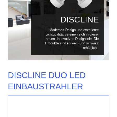
DISCLINE
Modernes Design und exzellente
Lichtqualität vereinen sich in dieser
neuen, innovativen Designlinie. Die
Produkte sind iin weiß und schwarz
erhältlich.
DISCLINE DUO LED
EINBAUSTRAHLER