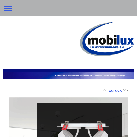
Exzellente Lichtqualität - moderne LED Technik - hochwertiges Design
<<
zurück
>>