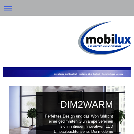
Exzellente Lichtqualität - moderne LED Technik - hochwertiges Design
DIM2WARM
Perfektes Design und das Wohlfühllicht
einer gedimmten Glühlampe vereinen
sich in dieser innovativen LED
Einbauleuchtenserie. Die moderne