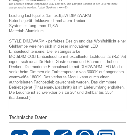
Die Leuchte enthält eingebaute LED Lampen. Die Lampen können in der Leuchte nicht
ausgetauscht werden. (Label Spektrum A++-E)
Leistung Lichtquelle: 1xmax.9,5W DIM2WARM
Betriebsgerät: Inklusive dimmbarem Treiber
Systemleistung: max.11,5W
Material: Aluminium
STYLE DIM2WARM - perfektes Design und das Wohlfühllicht einer
Glühlampe vereinen sich in dieser innovativen LED
Einbauleuchtenserie. Die leistungsstarke
MOBiDIM COB Einbauleuchte mit exzellenter Lichtqualität (Ra>95)
eignet sich ideal für Hotel, Gastronomie und Räume mit hohen
Decken. Die moderne Einbauleuchte mit DIM2WARM LED Modul
senkt beim Dimmen die Farbtemperatur von 3000K auf angenehm
warmweiße 1800K. Das verbaute Modul kann durch einen
authorisierten Fachbetrieb gewechselt werden. Das dimmbare
Betriebsgerät (Phasenan-/abschnitt) ist im Lieferumfang enthalten.
Die Leuchte ist schwenkbar bis zu 26° und drehbar bis 355°
(kardanisch).
Technische Daten