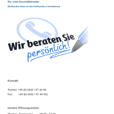
Sie sind Geschäftskunde:
(Endkunden bitten wir den Fachhandel zu kontaktieren)
Kontakt
Telefon: +49 (0) 4242 / 57 44 90
Fax: +49 (0) 4242 / 57 44 911
Unsere Öffnungszeiten
Montag - Donnerstag
08:00
-
13:00