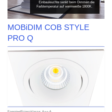
Einbauleuchte senkt beim Dimmen die
Farbtemperatur auf warmweiße 1800K.
MOBiDIM COB STYLE
PRO Q
Energieeffizienzklasse: A++-A