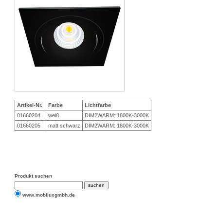
Artikel-Nr.
Farbe
Lichtfarbe
01660204
weiß
DIM2WARM: 1800K-3000K
01660205
matt schwarz
DIM2WARM: 1800K-3000K
Produkt suchen
www.mobiluxgmbh.de