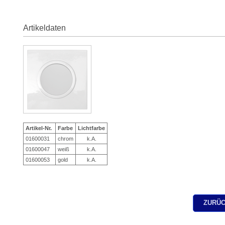
Artikeldaten
Artikel-Nr.
Farbe
Lichtfarbe
01600031
chrom
k.A.
01600047
weiß
k.A.
01600053
gold
k.A.
ZURÜC