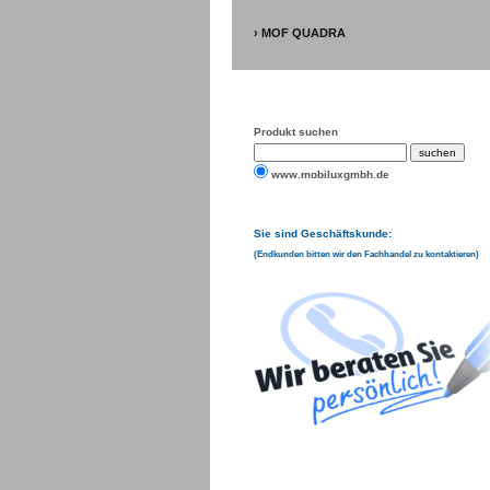
MOF QUADRA
Produkt suchen
www.mobiluxgmbh.de
Sie sind Geschäftskunde:
(Endkunden bitten wir den Fachhandel zu kontaktieren)