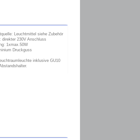
tquelle: Leuchtmittel siehe Zubehör
: direkter 230V Anschluss
ung: 1xmax.50W
uminium Druckguss
euchtraumleuchte inklusive GU10
Abstandshalter.