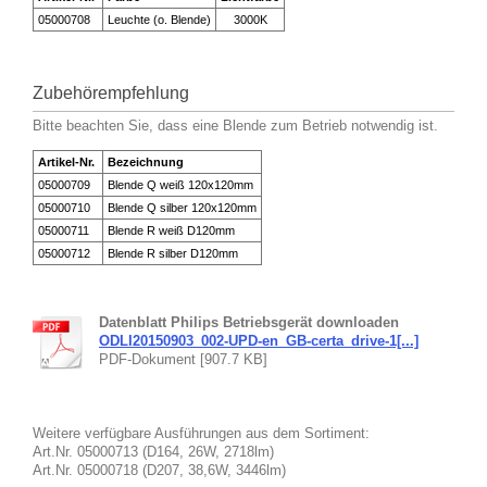
05000708
Leuchte (o. Blende)
3000K
Zubehörempfehlung
Bitte beachten Sie, dass eine Blende zum Betrieb notwendig ist.
Artikel-Nr.
Bezeichnung
05000709
Blende Q weiß 120x120mm
05000710
Blende Q silber 120x120mm
05000711
Blende R weiß D120mm
05000712
Blende R silber D120mm
Datenblatt Philips Betriebsgerät downloaden
ODLI20150903_002-UPD-en_GB-certa_drive-1[...]
PDF-Dokument [907.7 KB]
Weitere verfügbare Ausführungen aus dem Sortiment:
Art.Nr. 05000713 (D164, 26W, 2718lm)
Art.Nr. 05000718 (D207, 38,6W, 3446lm)