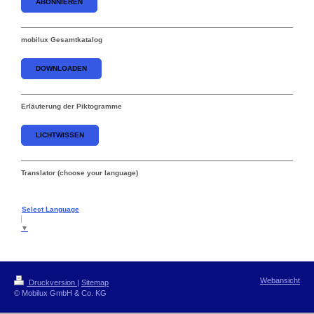
ABONNIEREN
mobilux Gesamtkatalog
DOWNLOADEN
Erläuterung der Piktogramme
LICHTWISSEN
Translator (choose your language)
Select Language
▼
Webansicht
Druckversion
|
Sitemap
© Mobilux GmbH & Co. KG