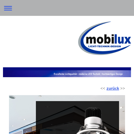
Exzellente Lichtqualität - moderne LED Technik - hochwertiges Design
<<
zurück
>>