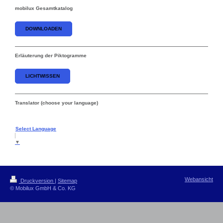
mobilux Gesamtkatalog
DOWNLOADEN
Erläuterung der Piktogramme
LICHTWISSEN
Translator (choose your language)
Select Language
▼
Webansicht
Druckversion
|
Sitemap
© Mobilux GmbH & Co. KG