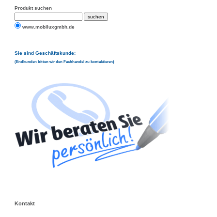
Produkt suchen
www.mobiluxgmbh.de
Sie sind Geschäftskunde:
(Endkunden bitten wir den Fachhandel zu kontaktieren)
Kontakt