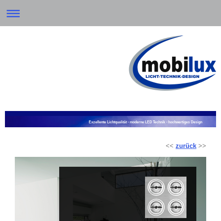
Exzellente Lichtqualität - moderne LED Technik - hochwertiges Design
<<
zurück
>>