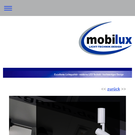
Exzellente Lichtqualität - moderne LED Technik - hochwertiges Design
<<
zurück
>>