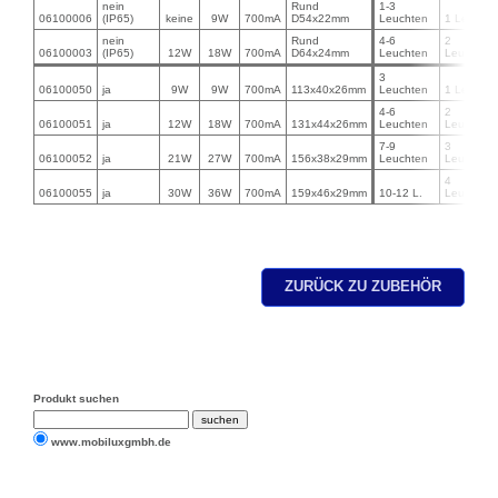
nein
Rund
1-3
06100006
(IP65)
keine
9W
700mA
D54x22mm
Leuchten
1 Leuchte
nein
Rund
4-6
2
06100003
(IP65)
12W
18W
700mA
D64x24mm
Leuchten
Leuchten
3
06100050
ja
9W
9W
700mA
113x40x26mm
Leuchten
1 Leuchte
4-6
2
06100051
ja
12W
18W
700mA
131x44x26mm
Leuchten
Leuchten
7-9
3
06100052
ja
21W
27W
700mA
156x38x29mm
Leuchten
Leuchten
4
06100055
ja
30W
36W
700mA
159x46x29mm
10-12 L.
Leuchten
ZURÜCK ZU ZUBEHÖR
Produkt suchen
www.mobiluxgmbh.de