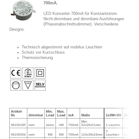
700mA.
LED Konverter 700mA für Konstantstrom.
Nicht-dimmbare und dimmbare Ausführungen
(Phasenabschnittsdimmer). Verschiedene
Designs.
Technisch abgestimmt auf mobilux Leuchten
Schutz vor Kurzschluss
Thermosicherung
Artikel-
Min.
Max.
Nr.
dimmbar
Load
Load
mA
Maße
1x3W=3W
3x3W=9
Mini
06100195
nein
keine
4W
700mA
52x26x21mm
1 Leuchte
-
3
06100054
nein
9W
9W
700mA
124x39x24mm
Leuchten
1 Leuchte