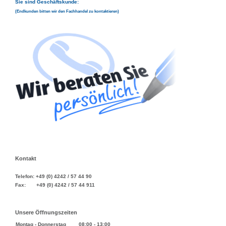
Sie sind Geschäftskunde:
(Endkunden bitten wir den Fachhandel zu kontaktieren)
Kontakt
Telefon: +49 (0) 4242 / 57 44 90
Fax: +49 (0) 4242 / 57 44 911
Unsere Öffnungszeiten
Montag - Donnerstag
08:00
-
13:00